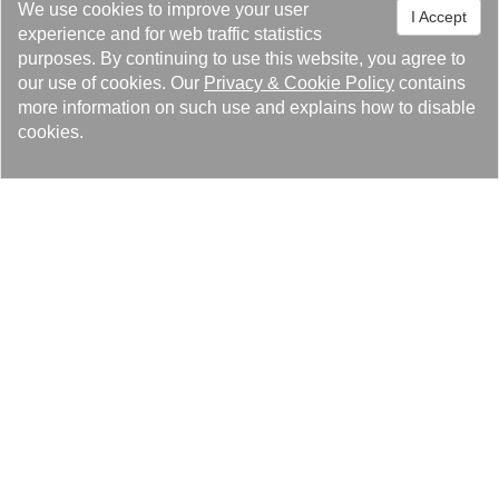
We use cookies to improve your user
環境政策：
I Accept
experience and for web traffic statistics
『遵循法規、節能減廢、污染預防、持續改善』
purposes. By continuing to use this website, you agree to
our use of cookies. Our
Privacy
&
Cookie Policy
contains
more information on such use and explains how to disable
cookies.
Lösungen
Produkte
Pressezentrum
Über Kaori
Rechtliche Hinweise & Marken
Datenschutz-Bestimmungen
Cookie-Richtlinie
Seitenverzeichnis