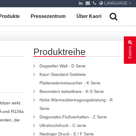
LANGUAGE
Produkte
Pressezentrum
Über Kaori
Explore
Produktreihe
Doppelter Wall - D Serie
Kaori Standard Gelötete
Plattenwärmetauscher - K Serie
Besonders belastbare - K-S Serie
Hohe Wärmeübertragungsleistung - R
itzer wirkt
Serie
0A und R134a
Diagonales Flußverhalten - Z Serie
erden, die
Ultrahochdruck - C serie
Niedriger Druck - E / F Serie