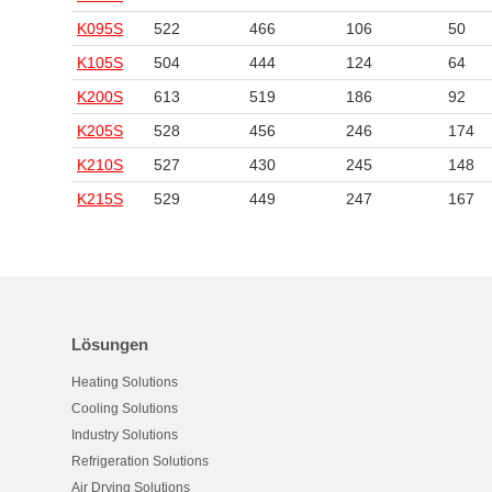
K095S
522
466
106
50
K105S
504
444
124
64
K200S
613
519
186
92
K205S
528
456
246
174
K210S
527
430
245
148
K215S
529
449
247
167
Lösungen
Heating Solutions
Cooling Solutions
Industry Solutions
Refrigeration Solutions
Air Drying Solutions