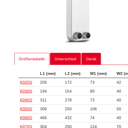
Größentabelle
Unterschied
Gerät
L1 (mm)
L2 (mm)
W1 (mm)
W2 (
K025S
205
172
73
42
K030S
194
154
80
40
K040S
311
278
73
40
K050S
306
250
106
50
K060S
466
432
74
40
K070S
304
250
124
70