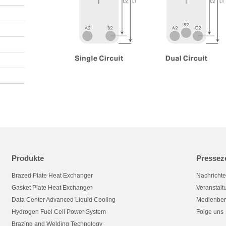
Produkte
Pressez
Brazed Plate Heat Exchanger
Nachricht
Gasket Plate Heat Exchanger
Veranstal
Data Center Advanced Liquid Cooling
Medienber
Hydrogen Fuel Cell Power System
Folge uns
Brazing and Welding Technology