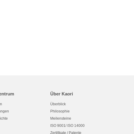
entrum
Über Kaori
en
Überblick
tungen
Philosophie
ichte
Meilensteine
ISO 9001/ ISO 14000
Zertifikate / Patente