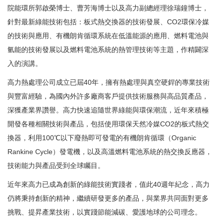
院能環所郭啟榮博士、曹芳海博士以及高力副總經理徐瑞鐘博士，
針對最新綠能技術包括：板式熱交換器的技術發展、CO2環保冷媒
的技術與應用、有機朗肯循環系統在低溫能源的應用、燃料電池與
氫能的技術發展以及燃料電池系統的熱管理技術等主題，作精闢深
入的演講。
高力熱處理公司成立已屆40年，擁有熱處理與真空硬銲的專業技術
與豐富經驗，為國內外許多廠商客戶提供技術服務與高品質產品，
深獲產業界讚譽。高力快速追隨世界綠能與環保潮流，近年來積極
開發各種相關技術與產品，包括使用環保天然冷媒CO2的板式熱交
換器，利用100℃以下廢熱即可發電的有機朗肯循環（Organic
Rankine Cycle）發電機，以及高溫燃料電池系統的熱交換反應器，
技術能力與產品受到全球矚目。
近年來高力已成為創新的綠能技術實踐者，值此40週年紀念，高力
仍將秉持創新的精神，繼續研發更多的產品，與業界共同面對更多
挑戰、提昇產業技術，以實踐節能減碳、愛護地球的公司理念。