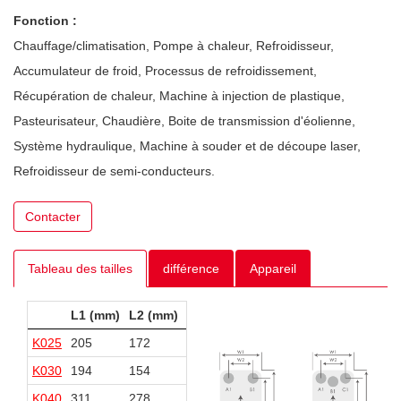
Fonction :
Chauffage/climatisation, Pompe à chaleur, Refroidisseur,
Accumulateur de froid, Processus de refroidissement,
Récupération de chaleur, Machine à injection de plastique,
Pasteurisateur, Chaudière, Boite de transmission d'éolienne,
Système hydraulique, Machine à souder et de découpe laser,
Refroidisseur de semi-conducteurs.
Contacter
Tableau des tailles
différence
Appareil
L1 (mm)
L2 (mm)
W1 (mm)
W2 (mm)
K025
205
172
73
42
K030
194
154
80
40
K040
311
278
73
40