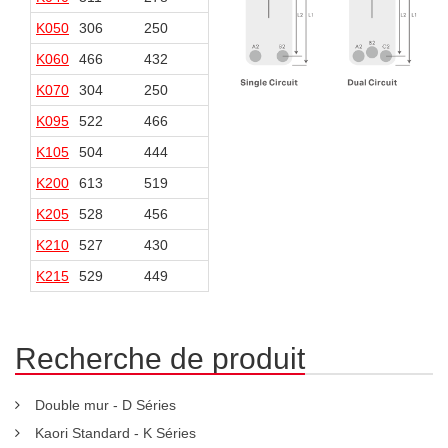
K050
306
250
106
50
K060
466
432
74
40
K070
304
250
124
70
K095
522
466
106
50
K105
504
444
124
64
K200
613
519
186
92
K205
528
456
246
174
K210
527
430
245
148
K215
529
449
247
167
Recherche de produit
Double mur - D Séries
Kaori Standard - K Séries