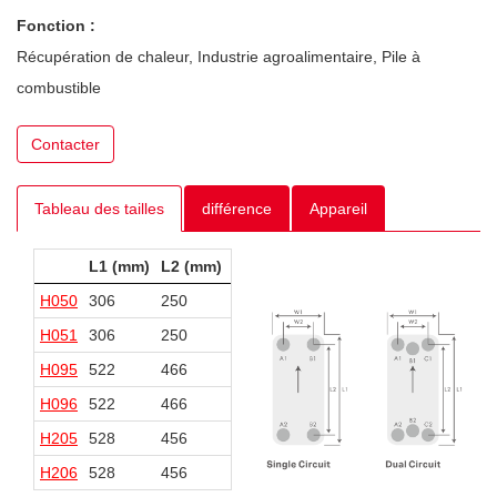
Fonction :
Récupération de chaleur, Industrie agroalimentaire, Pile à
combustible
Contacter
Tableau des tailles
différence
Appareil
L1 (mm)
L2 (mm)
W1 (mm)
W2 (mm)
H050
306
250
106
50
H051
306
250
106
50
H095
522
466
106
50
H096
522
466
106
50
H205
528
456
246
174
H206
528
456
246
174