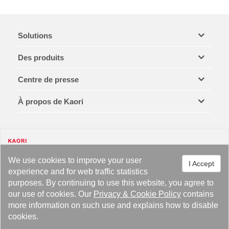
Solutions
Des produits
Centre de presse
À propos de Kaori
We use cookies to improve your user
I Accept
experience and for web traffic statistics
Mentions légales et marques de commerce
Politique de confidentialité
Politique relative aux cookies
purposes. By continuing to use this website, you agree to
Plan du site
our use of cookies. Our
Privacy
&
Cookie Policy
contains
more information on such use and explains how to disable
Copyright © 2021 KAORI HEAT TREATMENT CO., LTD. Tous droits réservés.
cookies.