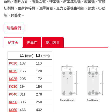
系統、製程冷卻、廢熱回收、押出機、射出成形機、殺菌機、雷射
切割機、雷射銲接機、油壓設備、風力發電機齒輪組、鍋爐、掛壁
爐、過熱水。
聯絡我們
尺寸表
差異性
使用裝置
L1 (mm)
L2 (mm)
W1 (mm)
W2 (mm)
K010
137
110
62
26
K015
155
120
75
40
K025
205
172
73
42
K030
194
154
80
40
K040
311
278
73
40
K050
306
250
106
50
K060
466
432
74
40