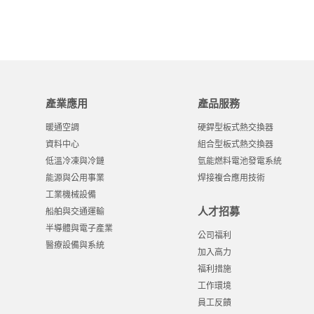
產業應用
產品服務
暖通空調
硬銲型板式熱交換器
資料中心
組合型板式熱交換器
低溫冷凍與冷鏈
氫能燃料電池發電系統
能源與公用事業
焊接複合應用技術
工業機械設備
人才招募
船舶與交通運輸
半導體與電子產業
公司福利
醫療設備與系統
加入高力
福利措施
工作環境
員工反饋