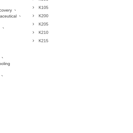
K105
overy
K200
eutical
K205
K210
K215
oling