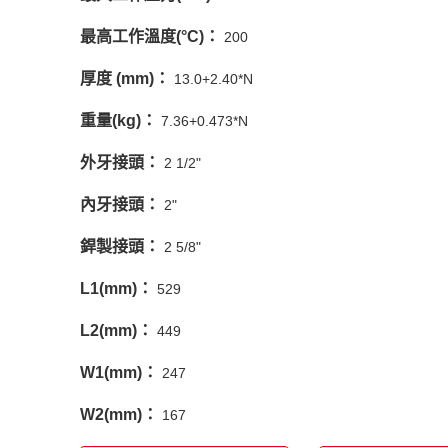
最高工作溫度(°C)：
200
厚度 (mm)：
13.0+2.40*N
重量(kg)：
7.36+0.473*N
外牙接頭：
2 1/2"
內牙接頭：
2"
銲製接頭：
2 5/8"
L1(mm)：
529
L2(mm)：
449
W1(mm)：
247
W2(mm)：
167