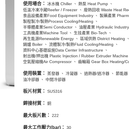
使用場合：
冰水機 Chiller
熱泵 Heat Pump
低溫冷凍冷藏Reefer / Freezer
廢熱回收 Waste Heat Rec
食品設備產業Food Equipment Industry
製藥產業 Pharmac
製程製冷/製熱Process Cooling/Heating
半導體產業Semi Conductor
油壓產業 Hydraulic Industry
工具機產業Machine Tool
生技產業 Bio-Tech
再生能源Renewable Energy
區域供熱 District Heating
鍋爐 Boiler
流體製冷/製熱Fluid Cooling/Heating
資料中心基礎設施Data Center Infrastructure
射出機/押出機 Plastic Injection / Rubber Extruder Machine
空氣壓縮機Air Compressor
齒輪箱 Gear Box Heating/Co
使用裝置：
蒸發器
冷凝器
過熱器/過冷器
節能器
油冷卻器
中間冷卻器
板片材質：
SUS316
銲接材質：
銅
最大板片數：
222
最大工作壓力(bar)：
30