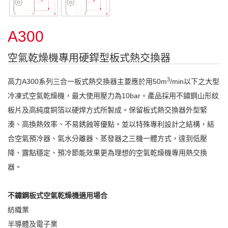
A300
空氣乾燥機專用硬銲型板式熱交換器
3
高力A300系列三合一板式熱交換器主要應於用50m
/min以下之大型
冷凍式空氣乾燥機，最大使用壓力為10bar。產品採用不鏽鋼山形紋
板片及高純度銅箔以硬焊方式所製成。保留板式熱交換器外型緊
湊、高換熱效率、不易銹蝕等優點。並以特殊專利設計之結構，結
合空氣預冷器、氣水分離器、蒸發器之三機一體方式，達到低壓
降、露點穩定、預冷節能效果更為理想的空氣乾燥機專用熱交換
器。
不鏽鋼板式空氣乾燥機適用場合
紡織業
半導體及電子業