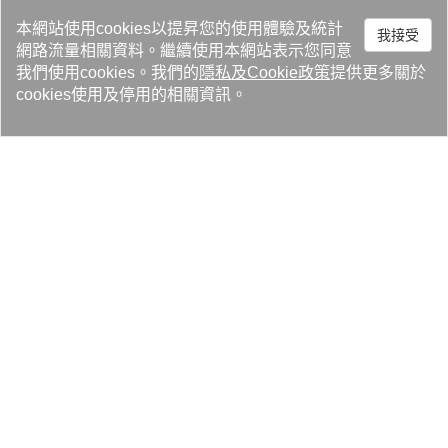
本網站使用cookies以提昇您的使用體驗及統計
我接受
網路流量相關資料。繼續使用本網站表示您同意
我們使用cookies。我們的
隱私
及
Cookie政策
提供更多關於
cookies使用及停用的相關資訊。
預定展會現場會議，歡迎請來信預約
>>>
sales@kaori.com.tw
附件：
英大2.png
英小2.png
hvacr_jp_floor_plan.png
人才招募 4
媒體報導 23
專題文章 66
最新消息 68
活動訊息 52
相關影音 2