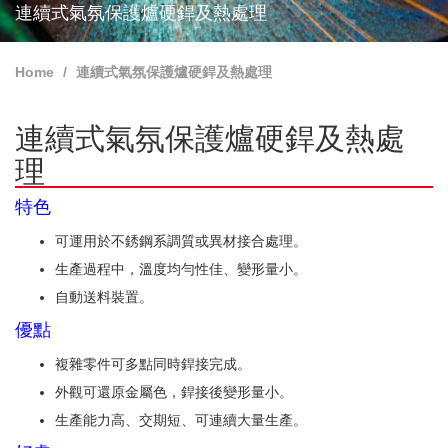
連續式氣氛保護爐硬銲及熱處理
Home
連續式氣氛保護爐硬銲及熱處理
連續式氣氛保護爐硬銲及熱處
理
特色
可運用於不銹鋼系調質或異材接合處理。
生產過程中，溫度均勻性佳、變形量小。
自動送料裝置。
優點
複雜零件可多點同時銲接完成。
外觀可還原金屬色，銲接後變形量小。
生產能力高、交期短、可連續大量生產。