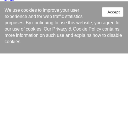
好處
We use cookies to improve your user
銲部氣密性及抗拉力均優於一般銲接法。
I Accept
experience and for web traffic statistics
銲後熱處理、電鍍不影響其機械性質。
purposes. By continuing to use this website, you agree to
our use of cookies. Our
Privacy
&
Cookie Policy
contains
more information on such use and explains how to disable
cookies.
Solutions
Des produits
Centre de presse
À propos de Kaori
Mentions légales et marques de commerce
Politique de confidentialité
Politique relative aux cookies