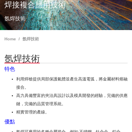
焊接複合應用技術
氬焊技術
Home
氬焊技術
氬焊技術
特色
利用焊槍提供局部保護氣體並產生高溫電弧，將金屬材料熔融
接合。
高力具備豐富的夾治具設計以及模具開發的經驗，完備的供應
鏈，完備的品質管理系統。
精實管理的產線。
優點
氬焊可應用於多種金屬接合，例如:不鏽鋼、鈦合金、鋁合