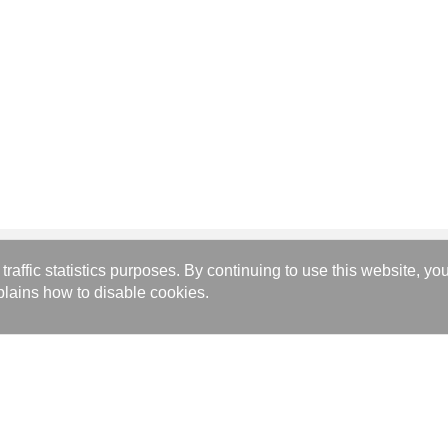
affic statistics purposes. By continuing to use this website, yo
Produkte
Pressez
lains how to disable cookies.
Brazed Plate Heat Exchanger
Nachricht
Gasket Plate Heat Exchanger
Veranstal
Data Center Advanced Liquid Cooling
Medienber
Hydrogen Fuel Cell Power System
Folge uns
Brazing and Welding Technology
Metal Products Technical Processing Service