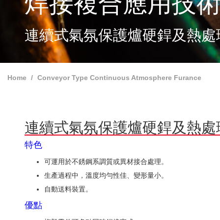
焊接複合應用技
連續式氣氛保護爐硬銲及熱處
Home
Conveyor Type Continuous Atmosphere Furance
連續式氣氛保護爐硬銲及熱處
特色
可運用於不銹鋼系調質或異材接合處理。
生產過程中，溫度均勻性佳、變形量小。
自動送料裝置。
優點