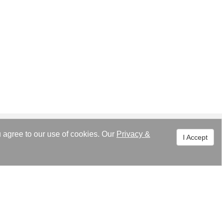
u agree to our use of cookies. Our
Privacy
&
I Accept
entrum
Über Kaori
en
Überblick
tungen
Philosophie
ichte
Meilensteine
ISO 9001/ ISO 14000
Zertifikate / Patente
Organisation