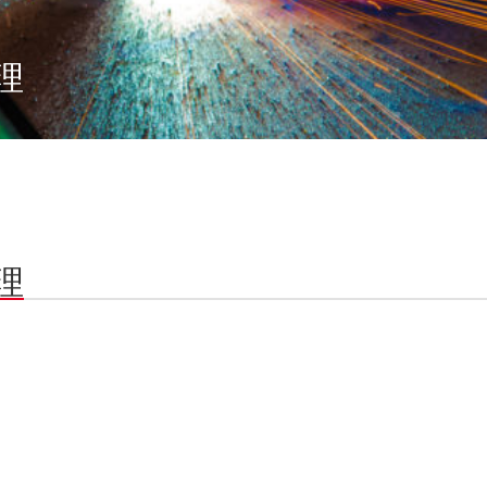
術
理
理