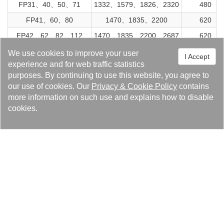
FP31、40、50、71
1332、1579、1826、2320
480
FP41、60、80
1470、1835、2200
620
FP42、62、82、112
1470、1835、2200、2687
620
FP405
1380
760
We use cookies to improve your user
I Accept
experience and for web traffic statistics
FP70、100、130
1740、2100、2460
760
purposes. By continuing to use this website, you agree to
FP81、120、160、190
1930、2320、2710、3100
980
our use of cookies. Our
Privacy
&
Cookie Policy
contains
more information on such use and explains how to disable
FP150、200、250、300
2500、2855、3211、3567
1370
cookies.
Based on selection：
Design pressure up to 350 psi (24.6 kg/cm2) (full
differential pressure rating)
Design temperature up to 410℉ (210℃).
ASME code standard available.
MATERIALS OF CONSTRUCTION
PLATES
GASKETS