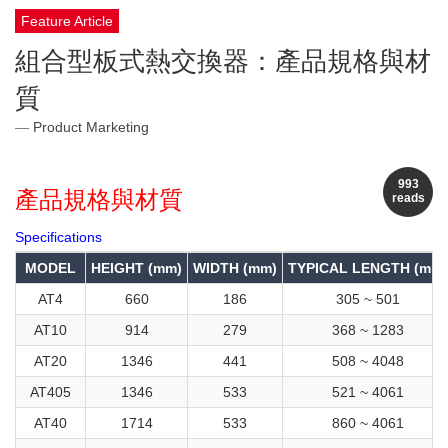
Feature Article
組合型板式熱交換器：產品規格與材
質
Product Marketing
993
產品規格與材質
reads
Specifications
MODEL
HEIGHT (mm)
WIDTH (mm)
TYPICAL LENGTH (mm)
AT4
660
186
305 ~ 501
AT10
914
279
368 ~ 1283
AT20
1346
441
508 ~ 4048
AT405
1346
533
521 ~ 4061
AT40
1714
533
860 ~ 4061