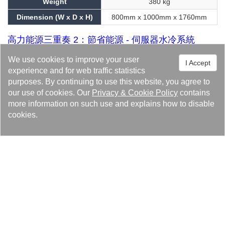
Weight
380 kg
Dimension (W x D x H)
800mm x 1000mm x 1760mm
高力能源三重奏 2：節省能源 - 伺服器水冷系統
隨著世界節能減碳意識的不斷提高，如何有效降低數據中心的能耗
We use cookies to improve your user
I Accept
experience and for web traffic statistics
已成為電信業備受關注的話題。所有電子商務巨頭都在其自建數據
purposes. By continuing to use this website, you agree to
中心面臨更嚴重的散熱問題。高力浸液冷卻系統經過雲服務器的嚴
our use of cookies. Our
Privacy
&
Cookie Policy
contains
格驗證，在快速龐大的數據過程中會產生巨大的熱能。高力大功率
more information on such use and explains how to disable
先進的浸液冷卻系統，扮演了重要的關鍵角色。
cookies.
冷卻能力 cooling capacity
30 ~ 100 kW
主要冷卻流體 Primary Coolant Fluid
水 / 抗凍劑
主要流體溫度範圍 Primary Fluid Temperature
30 ~ 35
Range (℃)
次要冷卻流體 Secondary Coolant Fluid
不導電液
次要迴路流量 Secondary Loop Flow Rate
150 ~ 750