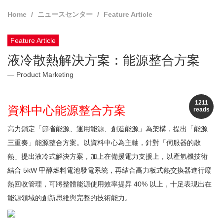
Home
ニュースセンター
Feature Article
Feature Article
液冷散熱解決方案：能源整合方案
Product Marketing
1211
資料中心能源整合方案
reads
高力鎖定「節省能源、運用能源、創造能源」為架構，提出「能源
三重奏」能源整合方案。以資料中心為主軸，針對「伺服器的散
熱」提出液冷式解決方案，加上在備援電力支援上，以產氫機技術
結合 5kW 甲醇燃料電池發電系統，再結合高力板式熱交換器進行廢
熱回收管理，可將整體能源使用效率提昇 40% 以上，十足表現出在
能源領域的創新思維與完整的技術能力。