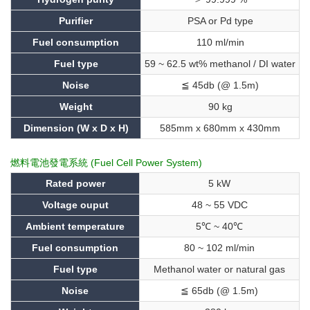
Purifier
PSA or Pd type
Fuel consumption
110 ml/min
Fuel type
59 ~ 62.5 wt% methanol / DI water
Noise
≦ 45db (@ 1.5m)
Weight
90 kg
Dimension (W x D x H)
585mm x 680mm x 430mm
燃料電池發電系統 (Fuel Cell Power System)
Rated power
5 kW
Voltage ouput
48 ~ 55 VDC
Ambient temperature
5℃ ~ 40℃
Fuel consumption
80 ~ 102 ml/min
Fuel type
Methanol water or natural gas
Noise
≦ 65db (@ 1.5m)