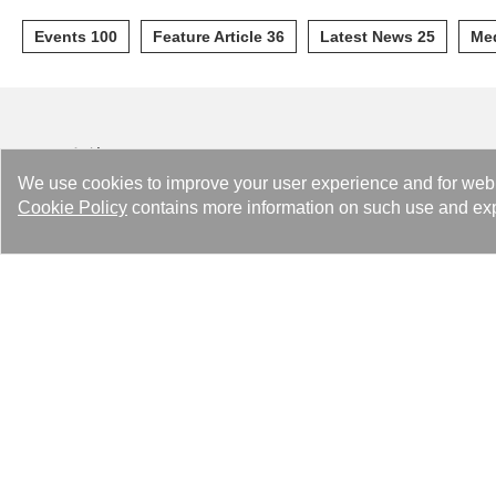
Events 100
Feature Article 36
Latest News 25
Med
解決
We use cookies to improve your user experience and for web tr
Heating Solutions
Cookie Policy
contains more information on such use and exp
Cooling Solutions
Industry Solutions
Refrigeration Solutions
Air Drying Solutions
Data Center Advanced Liquid Cooling & Heat Reuse