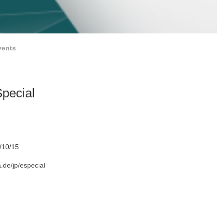
vents
Special
/10/15
a.de/jp/especial