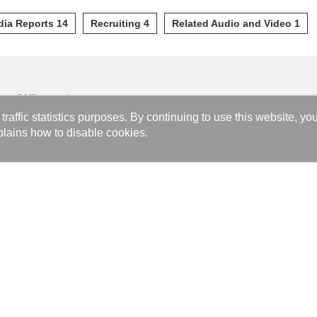
ia Reports 14
Recruiting 4
Related Audio and Video 1
製品サービス
カタロ
affic statistics purposes. By continuing to use this website, yo
ニュー
Brazed Plate Heat Exchanger
lains how to disable cookies.
Gasket Plate Heat Exchanger
最新ニュ
Data Center Advanced Liquid Cooling
イベント
Hydrogen Fuel Cell Power System
メディア
Brazing and Welding Technology
ソーシャ
Metal Products Technical Processing Service