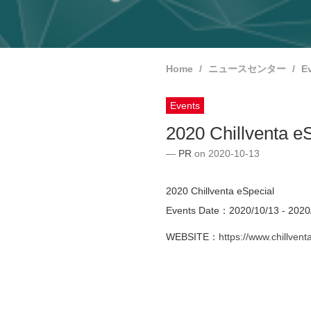
Home
ニュースセンター
E
Events
2020 Chillventa e
PR
on 2020-10-13
2020 Chillventa eSpecial
Events Date：2020/10/13 - 2020
WEBSITE：
https://www.chillvent