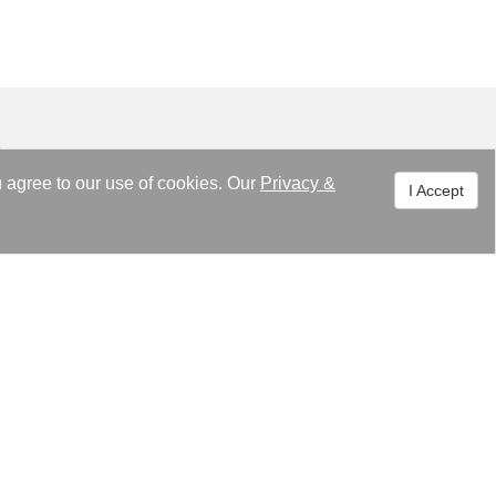
グ
u agree to our use of cookies. Our
Privacy
&
I Accept
スセンター
關われ高力
ース
概要
メッセージ
哲学
報道
マイルストーン
ルプラットフォーム
ISO 9001/ ISO 14000
証明書 / 特許
組織図
コーポレートビデオ
連絡先