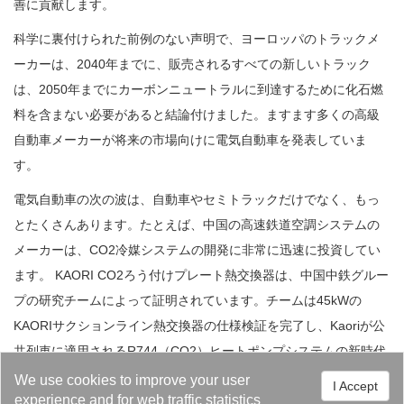
善に貢献します。
科学に裏付けられた前例のない声明で、ヨーロッパのトラックメ
ーカーは、2040年までに、販売されるすべての新しいトラック
は、2050年までにカーボンニュートラルに到達するために化石燃
料を含まない必要があると結論付けました。ますます多くの高級
自動車メーカーが将来の市場向けに電気自動車を発表していま
す。
電気自動車の次の波は、自動車やセミトラックだけでなく、もっ
とたくさんあります。たとえば、中国の高速鉄道空調システムの
メーカーは、CO2冷媒システムの開発に非常に迅速に投資してい
ます。 KAORI CO2ろう付けプレート熱交換器は、中国中鉄グルー
プの研究チームによって証明されています。チームは45kWの
KAORIサクションライン熱交換器の仕様検証を完了し、Kaoriが公
共列車に適用されるR744（CO2）ヒートポンプシステムの新時代
において重要な役割を果たす準備ができています。
We use cookies to improve your user
I Accept
experience and for web traffic statistics