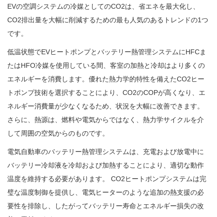
EVの空調システムの冷媒としてのCO2は、省エネを最大化し、
CO2排出量を大幅に削減するための最も人気のあるトレンドの1つ
です。
低温状態でEVヒートポンプとバッテリー熱管理システムにHFCま
たはHFO冷媒を使用している間、客室の加熱と冷却はより多くの
エネルギーを消費します。優れた熱力学的特性を備えたCO2ヒー
トポンプ技術を選択することにより、CO2のCOPが高くなり、エ
ネルギー消費量が少なくなるため、状況を大幅に改善できます。
さらに、熱源は、燃料や電気からではなく、熱力学サイクルを介
して周囲の空気からのものです。
電気自動車のバッテリー熱管理システムは、充電および放電中に
バッテリー冷却液を冷却および加熱することにより、適切な動作
温度を維持する必要があります。 CO2ヒートポンプシステムは完
璧な温度制御を提供し、電気ヒーターのような追加の熱支援の必
要性を排除し、したがってバッテリー寿命とエネルギー損失の改