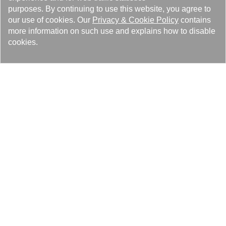
purposes. By continuing to use this website, you agree to
our use of cookies. Our
Privacy
&
Cookie Policy
contains
KAORI CO2ブレーズドプレート熱交換器は、サクションライン熱
more information on such use and explains how to disable
交換器としてだけでなく、CO2システムのガス冷却器、蒸発器な
cookies.
どとしても使用できます。 高度に最適化されたプレート設計によ
り、必要なスペースが他の熱交換器よりも小さくなり、軽量であ
るため、熱システム全体の設計がよりコンパクトになります。
最先端のCO2自然冷媒を装備することにより、より高いCOP（成
績係数）ヒートポンプシステムとバッテリーパック熱管理システ
ムがEVの走行距離を拡大し、環境に理想的な持続可能な輸送を提
供します。 そして乗客にとって、それはかなりのコンパートメン
トを作り、有害な排気ガスを排除し、そして私たちが呼吸する空
気に利益をもたらします。
Kaori BPHEについて
Kaori は1970年の創業以来、最先端の熱技術を追求し、世界に通