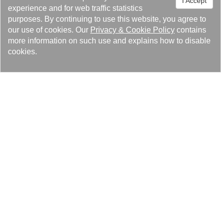
I Accept
experience and for web traffic statistics
purposes. By continuing to use this website, you agree to
our use of cookies. Our
Privacy
&
Cookie Policy
contains
more information on such use and explains how to disable
cookies.
恆溫系統模組
工作流量：5~576 m³/HR。
溫度設定範圍：3~45℃。
溫度控制：LCD顯示，PID控制。
作動溫度：±0.5℃。