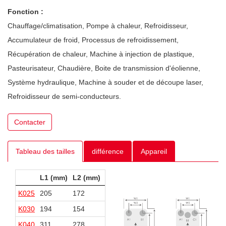
Fonction :
Chauffage/climatisation, Pompe à chaleur, Refroidisseur,
Accumulateur de froid, Processus de refroidissement,
Récupération de chaleur, Machine à injection de plastique,
Pasteurisateur, Chaudière, Boite de transmission d'éolienne,
Système hydraulique, Machine à souder et de découpe laser,
Refroidisseur de semi-conducteurs.
Contacter
Tableau des tailles
différence
Appareil
L1 (mm)
L2 (mm)
W1 (mm)
W2 (mm)
K025
205
172
73
42
K030
194
154
80
40
K040
311
278
73
40