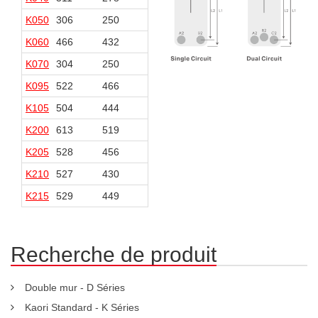
K050
306
250
106
50
K060
466
432
74
40
K070
304
250
124
70
K095
522
466
106
50
K105
504
444
124
64
K200
613
519
186
92
K205
528
456
246
174
K210
527
430
245
148
K215
529
449
247
167
Recherche de produit
Double mur - D Séries
Kaori Standard - K Séries