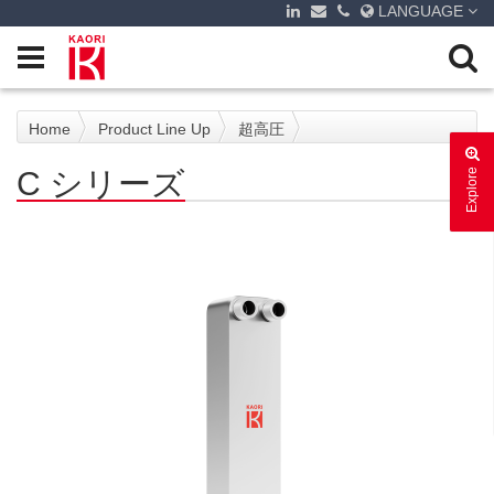
LANGUAGE
Home
Product Line Up
超高圧
C シリーズ
Explore