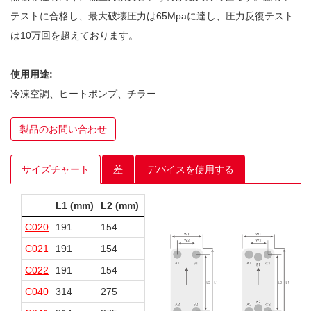
テストに合格し、最大破壊圧力は65Mpaに達し、圧力反復テスト
は10万回を超えております。
使用用途:
冷凍空調、ヒートポンプ、チラー
製品のお問い合わせ
サイズチャート
差
デバイスを使用する
L1 (mm)
L2 (mm)
W1 (mm)
W2 (mm)
C020
191
154
77
40
C021
191
154
77
40
C022
191
154
77
40
C040
314
275
76
40