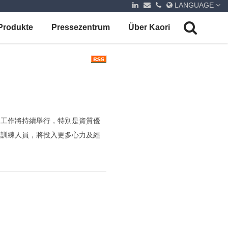
LANGUAGE
Produkte
Pressezentrum
Über Kaori
練工作將持續舉行，特別是資質優
責訓練人員，將投入更多心力及經
升能力，為國防工業訓儲制度、訓