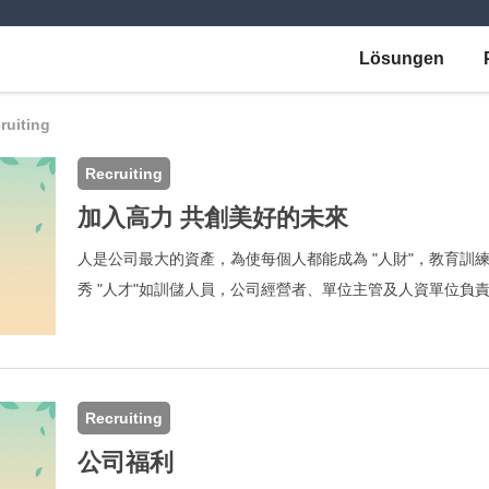
Lösungen
ruiting
Recruiting
加入高力 共創美好的未來
人是公司最大的資產，為使每個人都能成為 "人財"，教育訓
秀 "人才"如訓儲人員，公司經營者、單位主管及人資單位負
費，使訓儲人員在公司內得到充分資源及協助，持續成長提
儲人員及公司帶來三贏局面。
Recruiting
公司福利