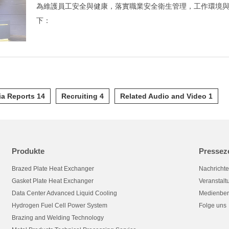
為維護員工安全與健康，落實職業安全衛生管理，工作環境
下：
a Reports 14
Recruiting 4
Related Audio and Video 1
Produkte
Pressez
Brazed Plate Heat Exchanger
Nachricht
Gasket Plate Heat Exchanger
Veranstal
Data Center Advanced Liquid Cooling
Medienber
Hydrogen Fuel Cell Power System
Folge uns
Brazing and Welding Technology