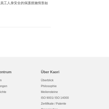
與員工人身安全的保護措施情形如
entrum
Über Kaori
en
Überblick
tungen
Philosophie
ichte
Meilensteine
ISO 9001/ ISO 14000
Zertifikate / Patente