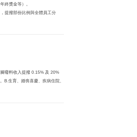
、年終獎金等）。
中，提撥部份比例與全體員工分
收入提撥 0.15% 及 20%
。B.生育、婚喪喜慶、疾病住院、
禮金。F.慶生活動之舉辦。其他福