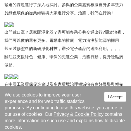
緊迫的課題進行了深入地探討。參與的企業嘉賓根據自身多年致力
於綠色環保的從業經驗與大家進行分享。治霾，我們在行動！
出門戴口罩？居家開淨化器？盡可能多乘公共交通出行?關於治霾，
我們可以做的還有更多。電動車的推廣，電力清潔新能源的採用，
甚至裝修塗料的新研淨化科技，辦公電子產品的迴圈利用。。。。
關注並支援綠色、健康、環保的先進企業，治霾行動，從身邊點滴
做起。
在中國工業環保促進會以及多家環境治理領域擁有良好聲譽與領先
技術的知名企業的共同倡議下，本次活動以《治霾宣言》的發表進
We use cookies to improve your user
I Accept
入了一個高潮。。今日我們彙聚在此，共商如何長效機制地治理環
experience and for web traffic statistics
purposes. By continuing to use this website, you agree to
境，共建生態宜居的美麗家園，還我們自己一片藍天！
our use of cookies. Our
Privacy
&
Cookie Policy
contains
more information on such use and explains how to disable
cookies.