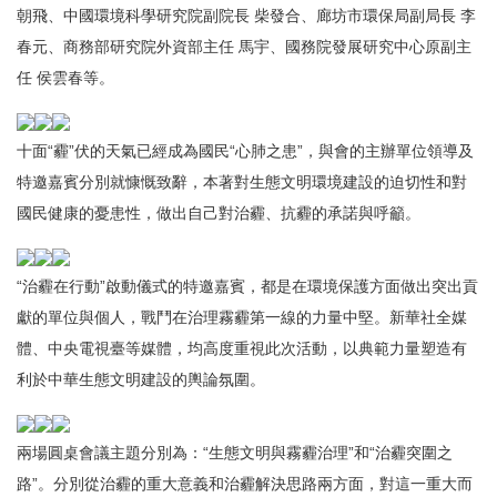
朝飛、中國環境科學研究院副院長 柴發合、廊坊市環保局副局長 李
春元、商務部研究院外資部主任 馬宇、國務院發展研究中心原副主
任 侯雲春等。
十面“霾”伏的天氣已經成為國民“心肺之患”，與會的主辦單位領導及
特邀嘉賓分別就慷慨致辭，本著對生態文明環境建設的迫切性和對
國民健康的憂患性，做出自己對治霾、抗霾的承諾與呼籲。
“治霾在行動”啟動儀式的特邀嘉賓，都是在環境保護方面做出突出貢
獻的單位與個人，戰鬥在治理霧霾第一線的力量中堅。新華社全媒
體、中央電視臺等媒體，均高度重視此次活動，以典範力量塑造有
利於中華生態文明建設的輿論氛圍。
兩場圓桌會議主題分別為：“生態文明與霧霾治理”和“治霾突圍之
路”。分別從治霾的重大意義和治霾解決思路兩方面，對這一重大而