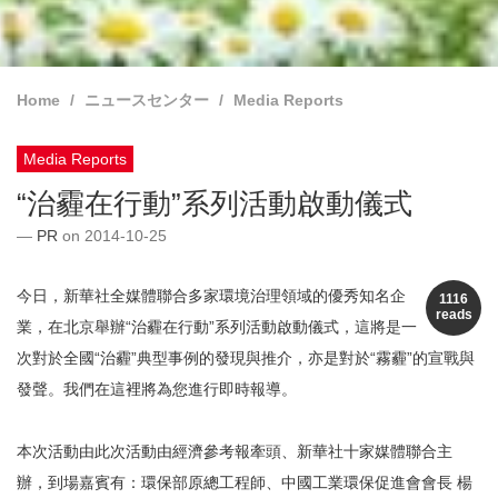
Home
ニュースセンター
Media Reports
Media Reports
“治霾在行動”系列活動啟動儀式
PR
on 2014-10-25
今日，新華社全媒體聯合多家環境治理領域的優秀知名企
1116
reads
業，在北京舉辦“治霾在行動”系列活動啟動儀式，這將是一
次對於全國“治霾”典型事例的發現與推介，亦是對於“霧霾”的宣戰與
發聲。我們在這裡將為您進行即時報導。
本次活動由此次活動由經濟參考報牽頭、新華社十家媒體聯合主
辦，到場嘉賓有：環保部原總工程師、中國工業環保促進會會長 楊