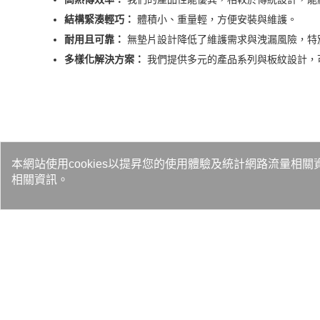
結構緊湊輕巧：
體積小、重量輕，方便安裝與維護。
耐用且可靠：
無墊片設計降低了維護需求與洩漏風險，特
多樣化解決方案：
我們提供多元的產品系列與板紋設計，
本網站使用cookies以提昇您的使用體驗及統計網路流量相關
相關資訊。
主要應用領域
HVAC
與空調：
工業用冰水機、空調機、冷凍式空氣乾燥