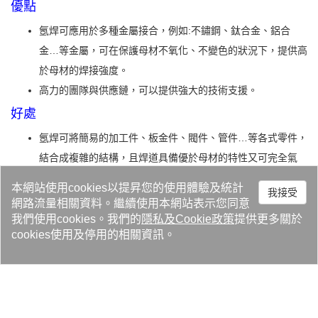
優點
氬焊可應用於多種金屬接合，例如:不鏽鋼、鈦合金、鋁合
金…等金屬，可在保護母材不氧化、不變色的狀況下，提供高
於母材的焊接強度。
高力的團隊與供應鏈，可以提供強大的技術支援。
好處
氬焊可將簡易的加工件、板金件、閥件、管件…等各式零件，
結合成複雜的結構，且焊道具備優於母材的特性又可完全氣
密，大幅降低用料與加工成本。
本網站使用cookies以提昇您的使用體驗及統計
我接受
從備料、設計、打樣、直到量產，提供完整的產品開發方案。
網路流量相關資料。繼續使用本網站表示您同意
我們使用cookies。我們的
隱私
及
Cookie政策
提供更多關於
cookies使用及停用的相關資訊。
產業應用
產品服務
投資人專區