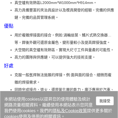
真空爐有效熱區L2000mm*W1000mm*H914mm。
高力具備豐富的夾治具設計以及模具開發的經驗，完備的供應
鏈，完備的品質管理系統。
優點
用於複雜焊接面的接合，例如:渦輪扇葉、鰭片式熱交換器…
等，銲後外觀可還原金屬色、變形量較小及提高銲接強度。
大空間的真空爐有效熱區，實現大尺寸工件與量產的可能性。
高力的團隊與供應鏈，可以提供強大的技術支援。
好處
克服一般氬焊無法施展的焊接。例:面與面的接合、細微而複
雜的焊接需求。
同時完成接合、退火、還原氧化層的能力，廣泛應用於汽車、
半導體設備、航太產業。
本網站使用cookies以提昇您的使用體驗及統計
我接受
可應用於各式接合面，提升客戶焊道設計自由度，工件硬銲之
網路流量相關資料。繼續使用本網站表示您同意
我們使用cookies。我們的
隱私
及
Cookie政策
提供更多關於
後具備優良的氣密性、導電性、熱傳導性。
cookies使用及停用的相關資訊。