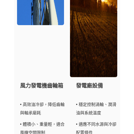
風力發電機齒輪箱
發電廠設備
• 高效油冷卻，降低齒輪
• 穩定控制渦輪、潤滑
與軸承磨耗
油與系統溫度
• 體積小、重量輕，適合
• 適應不同水源與冷卻
風機空間限制
配置條件