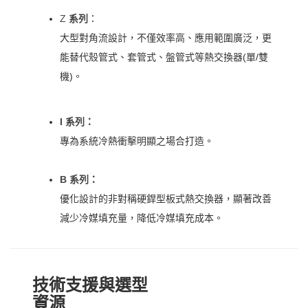
Z
系列
：
大型對角流設計，不僅效率高、應用範圍廣泛，更
能替代殼管式、套管式、盤管式等熱交換器(單/雙
機)。
I 系列
：
專為系統冷熱衝擊明顯之場合打造。
B 系列
：
優化設計的非對稱硬銲型板式熱交換器，顯著改善
減少冷媒填充量，降低冷媒填充成本。
技術支援與選型
資源