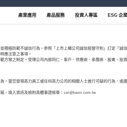
產業應用
產品服務
投資人專區
ESG 企
，並積極防範不誠信行為。參照「上市上櫃公司誠信經營守則」訂定「誠
務時應注意之事項。
防範方案之制定，受理公司內部同仁、客戶、供應商、承攬商、股東、
行為。當您發現高力員工或任何高力公司的相關人士進行可疑的行為，或
。
信箱，填入資訊及檢附具體事證檢舉：
csr@kaori.com.tw