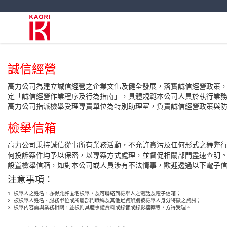
誠信經營
高力公司為建立誠信經營之企業文化及健全發展，落實誠信經營政策
定「誠信經營作業程序及行為指南」，具體規範本公司人員於執行業
高力公司指派檢舉受理專責單位為特別助理室，負責誠信經營政策與
檢舉信箱
高力公司秉持誠信從事所有業務活動，不允許貪污及任何形式之舞弊
何投訴案件均予以保密，以專案方式處理，並督促相關部門盡速查明
設置檢舉信箱，如對本公司或人員涉有不法情事，歡迎透過以下電子
注意事項：
1. 檢舉人之姓名，亦得允許匿名檢舉，及可聯絡到檢舉人之電話及電子信箱；
2. 被檢舉人姓名、服務單位或所屬部門職稱及其他足資辨別被檢舉人身分特徵之資訊；
3. 檢舉內容需與業務相關，並檢附具體事證資料或錄音或錄影檔案等，方得受理。