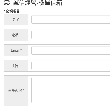
誠信經營-檢舉信箱
* 必填項目
姓名
電話 *
Email *
主旨 *
檢舉內容 *