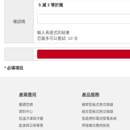
5 減 3 等於幾
確認碼
輸入表達式的結果
您最多可以嘗試: 10 次
* 必填項目
產業應用
產品服務
暖通空調
硬銲型板式熱交換器
資料中心
組合型板式熱交換器
低溫冷凍與冷鏈
氫能燃料電池發電系統
能源與公用事業
焊接複合應用技術