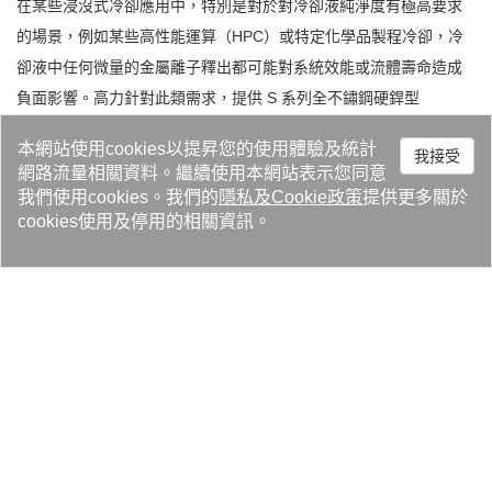
在某些浸沒式冷卻應用中，特別是對於對冷卻液純淨度有極高要求
的場景，例如某些高性能運算（HPC）或特定化學品製程冷卻，冷
卻液中任何微量的金屬離子釋出都可能對系統效能或流體壽命造成
負面影響。高力針對此類需求，提供 S 系列全不鏽鋼硬銲型
BPHE。其所有與流體接觸的板片和硬銲材料均採用高品質不鏽鋼製
本網站使用cookies以提昇您的使用體驗及統計
我接受
成，從根本上杜絕了銅離子釋出的風險。這種設計確保了冷卻液的
網路流量相關資料。繼續使用本網站表示您同意
極高純度，有效延長了不導電液的使用壽命，並降低了因化學反應
我們使用cookies。我們的
隱私
及
Cookie政策
提供更多關於
導致的潛在設備損害，同時提供優異的耐腐蝕性，為客戶提供更安
cookies使用及停用的相關資訊。
心、更長期的運營保障。
高熱效率設計，縮小