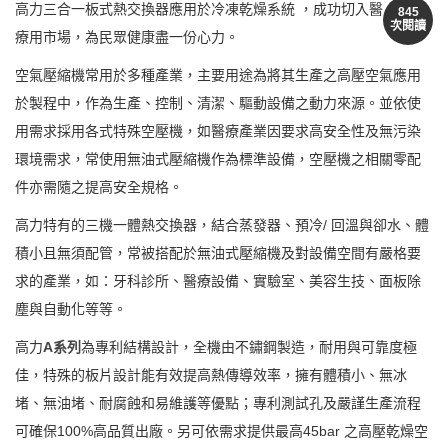
高力三合一板式熱交換器應用於冷凍乾燥系統 ，成功切入醫
845
次閱讀
療用市場，為民眾健康盡一份心力。
空氣壓縮機常用於多種產業，主要用途為將其生產之高壓空氣應用
於製程中，作為生產、控制、清潔、驅動設備之動力來源。並依使
用需求採用各式特殊空壓機，如醫療產業因要求高安全性及無污染
環境需求，常使用無油式壓縮機作為標準設備，空壓機之相關零配
件亦需隨之提高安全規格。
高力特有的三機一體熱交換器，結合蒸發器、預冷/ 回溫與卻水、體
積小且無須配管，常被搭配於無油式壓縮機及對設備空間有嚴格要
求的產業，如：牙科診所、醫療設備、實驗室、美容生技、面板除
塵與自動化等等。
高力
A系列
為專利結構設計，全機由不鏽鋼製造，耐用與可靠度極
佳，特殊的板片設計能有效提高熱傳導效率，擁有體積小、無冰
堵、無油堵、耐腐蝕和易維護等優點；專利測試孔及嚴謹生產流程
可確保100%高品質出廠。另可依需求提供最高45bar 之高壓乾燥空