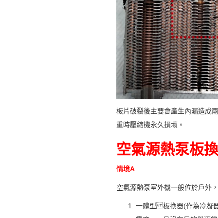
板片破裂後主要會產生內漏造成
重時壓縮機永久損壞。
空氣源熱泵板
情境A
空氣源熱泵室外機一般位於戶外
一體型 板換器(作為冷凝