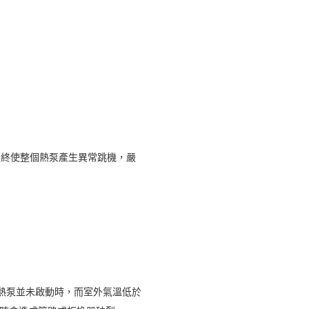
最終使整個熱泵產生異常跳機，嚴
熱泵並未啟動時，而室外氣溫低於