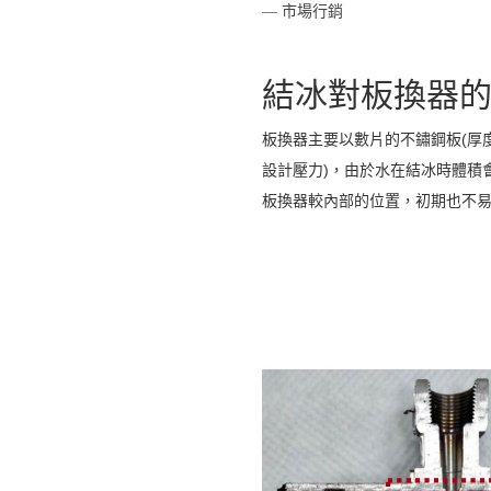
市場行銷
結冰對板換器
板換器主要以數片的不鏽鋼板(厚度約
設計壓力)，由於水在結冰時體積
板換器較內部的位置，初期也不