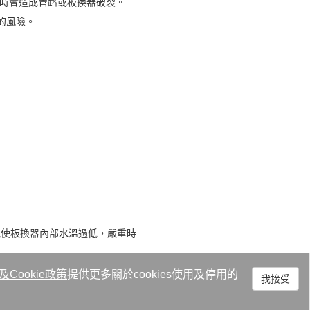
時會造成管路或板換器破裂。
的風險。
能使板換器內部水溫過低，嚴重時
及
Cookie政策
提供更多關於cookies使用及停用的
我接受