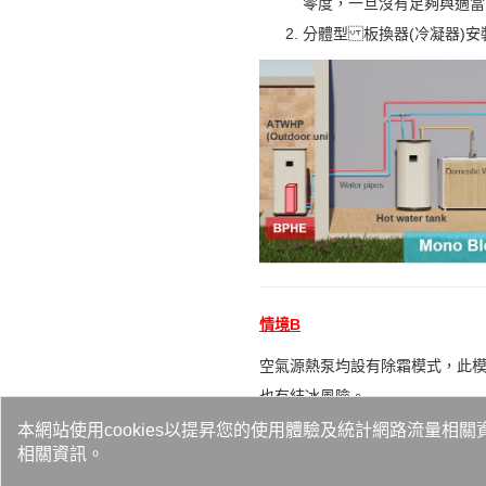
零度，一旦沒有足夠與適當
分體型 板換器(冷凝器)
情境B
空氣源熱泵均設有除霜模式，此
也有結冰風險。
本網站使用cookies以提昇您的使用體驗及統計網路流量相關
相關資訊。