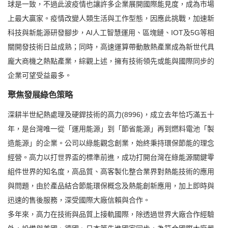
球是一致，不過此波疫情也讓許多企業展開國際能見度，成為市場
上最大贏家。疫情改變人類生活與工作型態，因應此挑戰，加速新
科技與新能源研發腳步，AI人工智慧運用、區塊鏈、IOT及5G等相
關開發技術日益成熟；同時，高速運算帶動散熱產業成為新世代具
龐大商機之熱點產業，綜觀上述，擁有技術領先或能與國際同步的
企業可望受益最多。
聚焦發展綠色策略
深耕半世紀熱處理及硬銲技術的高力(8996)，成立去年恰巧滿五十
年，是台灣唯一從「運用能源」到「節省能源」再到燃料電池「製
造能源」的企業。公司以綠能觀念創業，始終秉持環保節能的理念
經營。高力以打世界盃的標準前進，成功打開台灣在綠能源關鍵零
組件世界的知名度，高品質、高客製化整合業界對熱能技術的應用
與問題，由於產品結合節能環保概念及熱能創新應用，加上即時與
迅速的售後服務，深受國際大廠信賴與合作。
多年來，高力在技術與品質上接軌國際，除透過世界大廠合作經驗