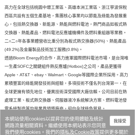
高力在全球包括桃園中壢工業區、高雄本洲工業區、浙江寧波保稅
西區共設有五個生產基地，集團核心事業均以節能及綠能為發展重
心，包括熱交換器、新能源、熱能與燃料電池，熱門商品如板式熱
交換器、熱能產品、燃料電池反應爐機構件及燃料重組器等業務。
二○二○年各事業體營收比重分別為板式熱交換器(50%)、熱能產品
(49.2%)及金屬製品技術加工服務(0.8%)。
透過Bloom Energy的合作，高力進軍國際燃料電池市場，是台灣唯
一生產SOFC之關鍵組件熱反應爐(Hotbox)之公司，產品更獲得
Apple、AT&T、ebay、Walmart、Google等國際企業所採用。高力
累積豐富的綠能開發技術與經驗，多項技術不僅名列台灣第一，在
全球更擁有領先地位，優異技術深受國際大廠信賴。公司目前在熱
處理工業、板式熱交換器、伺服器液冷系統解決方案、燃料電池發
電系統製造等均是業界領導廠商，迎向全球綠色貿易。
本網站使用cookies以提昇您的使用體驗及統計
我接受
網路流量相關資料。繼續使用本網站表示您同意
技術創新驅動產業升級
我們使用cookies。我們的
隱私
及
Cookie政策
提供更多關於