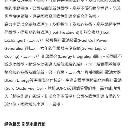
外，設備與美國、德國、日本等先進國家同步，為符合國際大廠嚴
格的規範標準，公司持續創新與轉型，產品不僅行銷全世界，全球
客戶快速累積，更是國際發展綠色能源企業合作首選。
高力主要以金屬熱處理加工及銅銲加工為核心技術，產品歷經多世
代轉型，從初期的熱處理(Heat Treatment)到熱交換器(Heat
Exchanger)，二○○八年發展燃料電池發電(Fuel Cell Power
Generation)到二○一六年的伺服器液冷系統(Server Liquid
Cooling)，二○一八年能源整合(Energy Integration)問市。公司能不
斷成功轉型，關鍵在於領導人精益求精的精神，加上精實團隊積極
整合核心技術持續創新。另一方面，二○○九年與美國燃料電池大廠
Bloom Energy簽署國際合作協定，生產定置型固態氧化物燃料電池
(Solid Oxide Fuel Cell，簡稱SOFC)反應爐等零組件，高力成功切
入「製造能源」領域，此項合作不僅提升公司在綠色能源市場的全
球地位，國際知名度更上一層樓。
綠色產品 引領永續行動