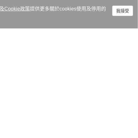
及
Cookie政策
提供更多關於cookies使用及停用的
我接受
料中心都可採用相同標準設計伺服
的是主機板液冷循環散熱，與PC運
熱業者指出，此技術相較於浸沒