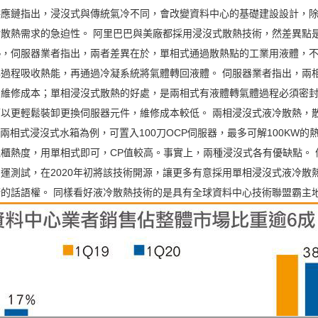
供應鏈指出，浸沒式與傳統氣冷不同，會改變資料中心的基礎建設設計，
散熱需求的急迫性。 阿里巴巴與美廠都採用浸沒式散熱技術，然差異點
熱，伺服器業者指出，兩者差異在於，單相式通過散熱點的工業用液體，
過程吸收熱能，再通過冷凝系統將氣體轉回液體。 伺服器業者指出，兩
的維修成本；單相浸沒式散熱的好處，是兩相式有液體轉氣體過程必須密
以更輕鬆裝卸更換伺服器元件，維修成本較低。 兩相浸沒式液冷散熱，
公開的兩相式浸沒式水箱為例，可置入100刀OCP伺服器，最多可解100KW
櫃熱度，用單相式即可，CP值較高。事實上，兩種浸沒式各有優缺點。
運測試，在2020年初將該技術開源，讓更多有意採用單相浸沒式液冷散
的話語權。 同樣看好液冷散熱技術的是具有全球資料中心技術聯盟霸主地