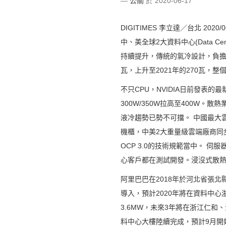
公關
於 2020-06-17
DIGITIMES 李立達／台北 2020/0
中、美全球2大資料中心(Data 
持續提升，傳統的氣冷設計，負擔越來
瓦，上升至2021年的270瓦，整
不只CPU，NVIDIA日前發表的最
300W/350W拉高至400W
液冷趨勢已勢不可擋。 中國最大
機櫃，中美2大重量級雲端廠商同步推
OCP 3.0的技術規範當中。 
心客戶都在測試開發。浸沒式散熱
阿里巴巴在2018年於河北省張
導入，預計2020年將在資料中
3.6MW，未來3年將在浙江仁
料中心大樓陸續完成，預計9月開