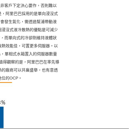
除非客戶下定決心要作，否則難以
是，阿里巴巴採用的是單向浸沒式
不會發生氣化，需透過幫浦帶動液
相浸沒式液冷散熱的優點是可減少
封，而單向式的冷卻劑維持液體狀
散熱效能佳，可置更多伺服器。以
的熱，單相式水箱置入的伺服器數量
 值得觀察的是，阿里巴巴在率先導
熱的廠商可以共襄盛舉，也有意透
位的OCP。