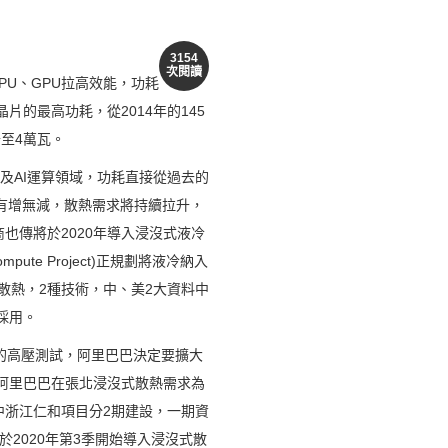
3154
次閱讀
CPU、GPU拉高效能，功耗
片的最高功耗，從2014年的145
升至4萬瓦。
料中心及AI運算領域，功耗直接從過去的
求將有增無減，散熱需求將持續拉升，
也傳將於2020年導入浸沒式液冷
e Project)正規劃將液冷納入
環散熱，2種技術，中、美2大資料中
採用。
1的高壓測試，阿里巴巴決定要擴大
，阿里巴巴在張北浸沒式散熱需求為
中浙江仁和項目分2期建設，一期資
2020年第3季開始導入浸沒式散