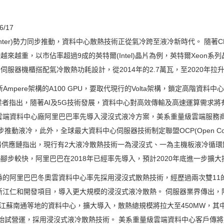
6/17
Center)勢力同步推動，資料中心散熱技術正從氣冷跨至液冷新時代。 隨著
越重，以市佔率超過9成的英特爾(Intel)晶片為例，英特爾Xeon系列晶
個伺服器機櫃搭配氣冷散熱功耗設計，從2014年的2.7萬瓦，至2020年拉
新Ampere架構的A100 GPU，要取代現行的Volta架構，鎖定高階資
。散熱業者指出，隨著AI及5G技術發展，資料中心對高效傳輸及高速運算需
雲端資料中心廠阿里巴巴率先導入浸沒式液冷方案，美系重量級雲端服務商
動液冷，此外，全球最大資料中心伺服器技術制定聯盟OCP(Open Comput
伺服器供應鏈指出，現行有2大液冷散熱技術一為浸沒式、一為主機板液冷循
腳步較快，阿里巴巴在2018年已經率先導入，預計2020年底進一步擴大
北縣的阿里巴巴冬奧雲資料中心率先採用浸沒式散熱技術，經歷過兩次雙1
心浙江仁和開發項目，導入更大規模的浸沒式液冷散熱。 伺服器業界傳出
和、江蘇南通等地的資料中心，擴大導入，散熱總規模將拉大至450MW，其
始試營運，採用浸沒式液冷散熱技術。 美系重量級雲端資料中心客戶傳將於