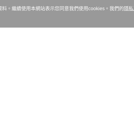
資料。繼續使用本網站表示您同意我們使用cookies。我們的
隱私
液冷技術納入新的OCP伺服器的技術範本，一旦被OCP納入後，全球資
普及率。 有別於中美雲端資料中心導入的浸沒式散熱技術，OCP要納入
透過管線流經主機板發熱源，再搭配風扇等主動散熱元件，將熱排出。散
破壞性，接受度可能更高。
mes.com.tw/tech/dt/n ... =%B8%EA%AE%C6%A4%A4%A4%DF
活動訊息 52
相關影音 2