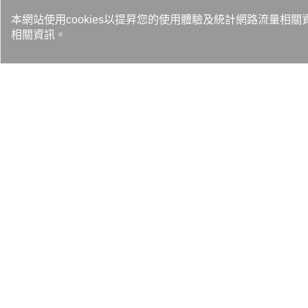
本網站使用cookies以提昇您的使用體驗及統計網路流量相關
相關資訊。
伺服器業者指出，OCP正規劃將
器，屆時也會進一步推升液冷散熱
用多年的液冷散熱類似，將液體
式，對現有資料中心設計較不具
原文網址：
https://www.digiti
附件：
digitimes canalys.jpg
人才招募 4
媒體報導 23
專題文章 66
最新消息 68