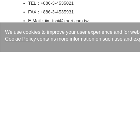
TEL：+886-3-4535021
FAX：+886-3-4535931
E-Mail：
jim-tsai@kaori.com.tw
We use cookies to improve your user experience and for web tr
Cookie Policy
contains more information on such use and exp
台灣 - 本洲廠
高雄市本洲工業區本工二路 3 號
TEL：+886-7-6226290
FAX：+886-7-6224222
E-Mail：
jim-tsai@kaori.com.tw
Applications
Produc
HVAC
Brazed P