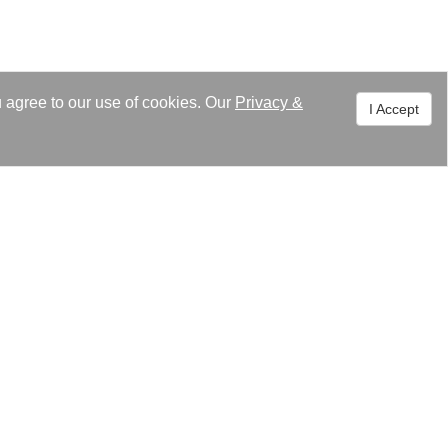
u agree to our use of cookies. Our
Privacy
&
I Accept
Sustainability (ESG)
Press Center