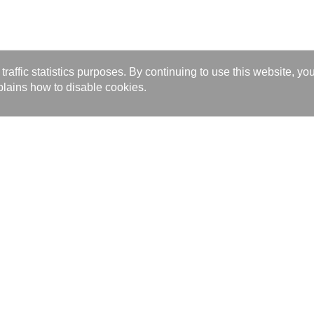
affic statistics purposes. By continuing to use this website, yo
lains how to disable cookies.
ts
Investors
late Heat Exchanger
Shareholder Services