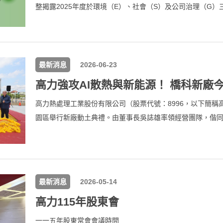
整揭露2025年度於環境（E）、社會（S）及公司治理（G
球能源轉型、供應鏈重組及永續法規日益趨嚴，高力持續以
過能源轉型、數位轉型與治理升級，強化企業韌性，提升長期競
成果聚焦三大亮點，包括永續治理獲國內外評比高度肯定、
治理全面接軌國際標準，展現將永續理念深植企業經營、落
最新消息
2026-06-23
高力熱處理工業股份有限公司（股票代號：8996，以下簡稱
園區舉行新廠動土典禮。由董事長吳誌雄率領經營團隊，偕
橋科新廠總投資金額預計不超過新臺幣32.5億元，將成為高
規模超越既有廠區總和。
最新消息
2026-05-14
高力115年股東會
一一五年股東常會會議時間