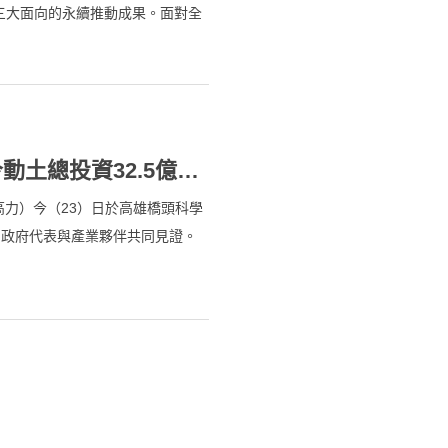
）三大面向的永續推動成果。面對全
「低碳永續」為企業發展核心，透
爭力。2025年，高力永續發展
低碳轉型成果持續展現，以及企業
實於營運管理的具體成效。
高力強攻AI散熱與新能源！ 橋科新廠今動土總投資32.5億、最快2027年量產
高力）今（23）日於高雄橋頭科學
同政府代表與產業夥伴共同見證。
力規模最大的生產基地，整體開發