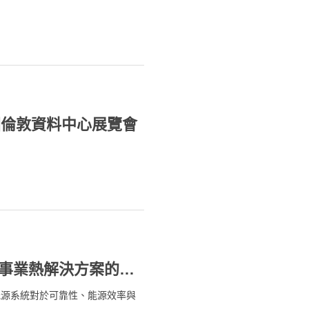
don 英國倫敦資料中心展覽會
高力硬銲型板式熱交換器：能源及公用事業熱解決方案的關鍵核心
能源系統對於可靠性、能源效率與