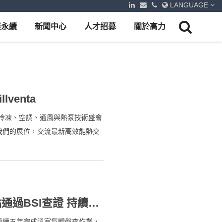
LANGUAGE
業永續
新聞中心
人才招募
關於高力
venta
調展全球冷凍、空調、通風與熱泵技術盛會
您蒞臨我們的展位，交流最新高效能熱交
高力連續五年完成溫室氣體盤查 六據點通過BSI查證 持續深化集團碳管理
連續五年完成溫室氣體盤查作業，