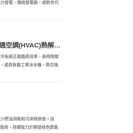
風力發電、傳統發電廠，或新世代
關鍵核心元件。高力硬銲型板式熱
用於各類能源與發電設備，協助客戶
能源目標。
高力硬銲型板式熱交換器：打造高效暖通空調(HVAC)熱解決方案的關鍵核心
製冷系統正面臨高效率、長時間穩
統，或高負載工業冰水機，熱交換
。高力硬銲型板式熱交換器
泛應用於城市能源基礎建設與工業製
具韌性與永續性的能源系統。
減少燃油消耗和污染物排放。自
先製造商，持續致力於開發綠色節能