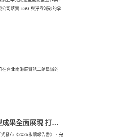
展現公司落實 ESG 與淨零減碳的承
團子公司及中國地區子公司，今年
（BSI）完成第三方查證，進一步
12 日在台北南港展覽館二館舉辦的
高力發布《2025永續報告書》 低碳轉型成果全面展現 打造企業永續競爭力
正式發布《2025永續報告書》，完