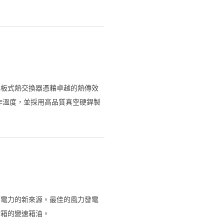
的超高壓C系列和高傳熱性能R系列
設計，如熱泵和製冷系統中的氣體冷
性，可用性以及效率成效。
型板式熱交換器憑藉卓越的熱傳效
工作溫度，並採用高品質真空硬銲製
商攜手合作，量身打造創新的熱交
展。
應電力的新來源。最佳的風力發電
輪箱的變速箱油。