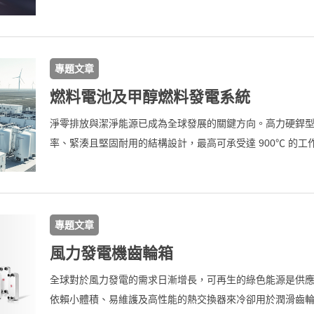
產品，提供專業產業節能解決方案已超過70多個國家。高力
板式熱交換器，針對自然冷媒CO2（R744）提供最佳化的
卻器，冷凝器，蒸發器和節能器，顯著地提升其系統的可靠
專題文章
燃料電池及甲醇燃料發電系統
淨零排放與潔淨能源已成為全球發展的關鍵方向。高力硬銲
率、緊湊且堅固耐用的結構設計，最高可承受達 900℃ 的
程，展現優異的耐腐蝕性能。高力已與燃料電池產業領導廠
換解決方案，共同推動下一代再生能源與高效能源系統的發
專題文章
風力發電機齒輪箱
全球對於風力發電的需求日漸增長，可再生的綠色能源是供
依賴小體積、易維護及高性能的熱交換器來冷卻用於潤滑齒